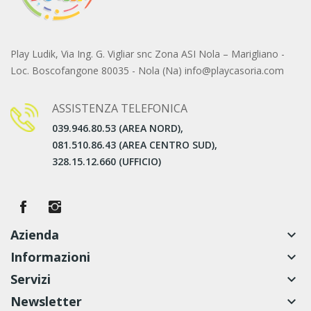
Play Ludik, Via Ing. G. Vigliar snc Zona ASI Nola – Marigliano -
Loc. Boscofangone 80035 - Nola (Na) info@playcasoria.com
ASSISTENZA TELEFONICA
039.946.80.53 (AREA NORD),
081.510.86.43 (AREA CENTRO SUD),
328.15.12.660 (UFFICIO)
Azienda
keyboard_arrow_down
Informazioni
keyboard_arrow_down
Servizi
keyboard_arrow_down
Newsletter
keyboard_arrow_down