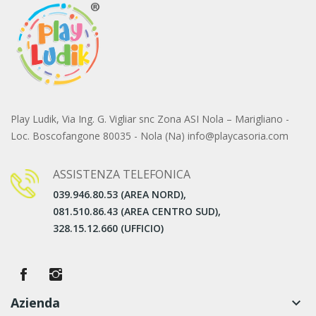
Play Ludik, Via Ing. G. Vigliar snc Zona ASI Nola – Marigliano -
Loc. Boscofangone 80035 - Nola (Na) info@playcasoria.com
ASSISTENZA TELEFONICA
039.946.80.53 (AREA NORD),
081.510.86.43 (AREA CENTRO SUD),
328.15.12.660 (UFFICIO)
Azienda
keyboard_arrow_down