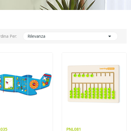

dina Per:
Rilevanza
035
PNL081