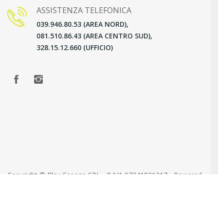
ASSISTENZA TELEFONICA
039.946.80.53 (AREA NORD),
081.510.86.43 (AREA CENTRO SUD),
328.15.12.660 (UFFICIO)
Copyright © Play Casoria SRL - P.IVA 07341831217 - Powered
by
Kairos Advice Company. All Rights Reserved
Agenzia Marketing Napoli