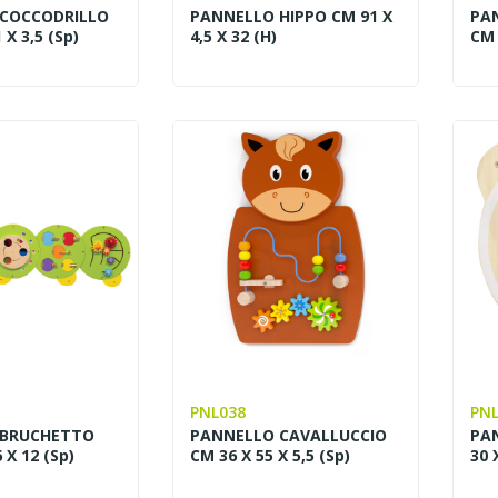
COCCODRILLO
PANNELLO HIPPO CM 91 X
PA
 X 3,5 (sp)
4,5 X 32 (H)
CM 
 per
Playground e multigame
curezza,
per ludoteche: come creare
redi funzionali
un’area gioco indoor
completa
tta una ludoteca,
Realizzare una ludoteca o una sala
ne spesso
feste significa progettare uno
iochi principali:
spazio capace di coinvolgere i
bili,...
bambini,...
Leggi di più
PNL038
PNL
 BRUCHETTO
PANNELLO CAVALLUCCIO
PA
 X 12 (sp)
CM 36 X 55 X 5,5 (sp)
30 