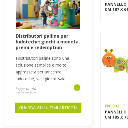
PANNELLO 
CM 187 X 61
Distributori palline per
Attrezzatura
ludoteche: giochi a moneta,
ludoteche: si
premi e redemption
collaudi e ar
I distributori palline sono una
Quando si proge
soluzione semplice e molto
l’attenzione vie
apprezzata per arricchire
concentrata sui g
ludoteche, sale giochi, sale...
playground, gonfia
Leggi di più
Leggi di più
PNL092
GUARDA GLI ULTIMI ARTICOLI
PANNELLO
CM 185 X 76