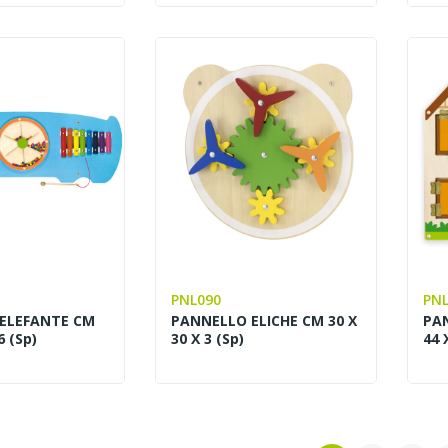
PNL090
PNL
ELEFANTE CM
PANNELLO ELICHE CM 30 X
PA
6 (sp)
30 X 3 (sp)
44 