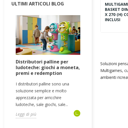
ULTIMI ARTICOLI BLOG
MULTIGAME
BASKET DIM
X 270 (h) 
INCLUSI
Distributori palline per
Attrezzatura
Soluzioni pensa
ludoteche: giochi a moneta,
ludoteche: si
Multigames, cur
premi e redemption
collaudi e ar
ambienti ricreat
I distributori palline sono una
Quando si proge
soluzione semplice e molto
l’attenzione vie
apprezzata per arricchire
concentrata sui g
ludoteche, sale giochi, sale...
playground, gonfia
Leggi di più
Leggi di più