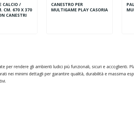
 CALCIO /
CANESTRO PER
PA
. CM. 670 X 370
MULTIGAME PLAY CASORIA
MUL
CON CANESTRI
 per
Playground e multigame
te per rendere gli ambienti ludici più funzionali, sicuri e accoglient
curezza,
per ludoteche: come creare
ati nei minimi dettagli per garantire qualità, durabilità e massima esp
redi funzionali
un’area gioco indoor
ivi.
completa
tta una ludoteca,
Realizzare una ludoteca o una sala
ne spesso
feste significa progettare uno
iochi principali:
spazio capace di coinvolgere i
bili,...
bambini,...
Leggi di più