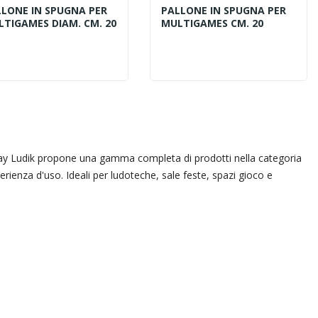
LLONE IN SPUGNA PER
PALLONE IN SPUGNA PER
TIGAMES DIAM. CM. 20
MULTIGAMES CM. 20
Macchine Pop Corn e
Tavoli Touch per
i. Play Ludik propone una gamma completa di prodotti nella categoria
Zucchero Filato: Il Segreto
Ludoteche: Rivoluz
erienza d'uso. Ideali per ludoteche, sale feste, spazi gioco e
dell’Ancillary Revenue nelle
Divertimento con
Ludoteche
l’Intrattenimento
Quando si progetta il business
Nel panorama dell'int
model di una ludoteca o di una
moderno, i gestori di sp
sala feste, l'attenzione iniziale si
trovano di fronte a u
concentra quasi...
generazione di...
Leggi di più
Leggi di più