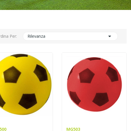

dina Per:
Rilevanza
500
MG503