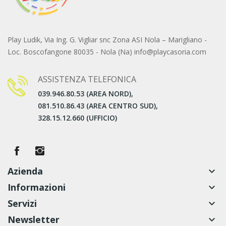
Play Ludik, Via Ing. G. Vigliar snc Zona ASI Nola – Marigliano -
Loc. Boscofangone 80035 - Nola (Na) info@playcasoria.com
ASSISTENZA TELEFONICA
039.946.80.53 (AREA NORD),
081.510.86.43 (AREA CENTRO SUD),
328.15.12.660 (UFFICIO)
Azienda
keyboard_arrow_down
Informazioni
keyboard_arrow_down
Servizi
keyboard_arrow_down
Newsletter
keyboard_arrow_down