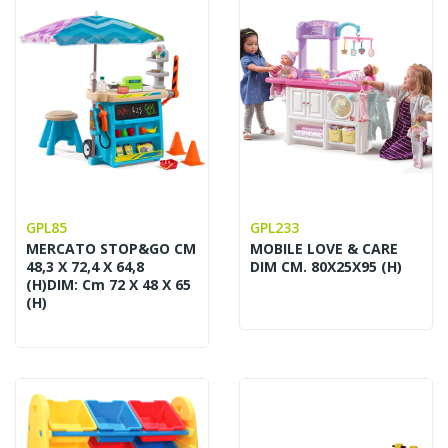
GPL85
GPL233
MERCATO STOP&GO CM
MOBILE LOVE & CARE
48,3 X 72,4 X 64,8
DIM CM. 80X25X95 (H)
(H)DIM: Cm 72 X 48 X 65
(h)