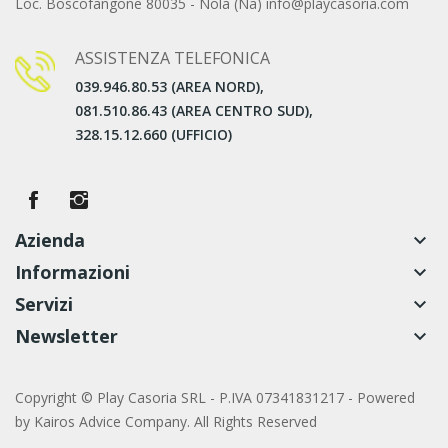
Loc. Boscofangone 80035 - Nola (Na) info@playcasoria.com
ASSISTENZA TELEFONICA
039.946.80.53 (AREA NORD),
081.510.86.43 (AREA CENTRO SUD),
328.15.12.660 (UFFICIO)
Azienda
keyboard_arrow_down
Informazioni
keyboard_arrow_down
Servizi
keyboard_arrow_down
Newsletter
keyboard_arrow_down
Copyright © Play Casoria SRL - P.IVA 07341831217 - Powered
by
Kairos Advice Company. All Rights Reserved