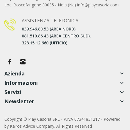
Loc. Boscofangone 80035 - Nola (Na) info@playcasoria.com
ASSISTENZA TELEFONICA
039.946.80.53 (AREA NORD),
081.510.86.43 (AREA CENTRO SUD),
328.15.12.660 (UFFICIO)
Azienda
keyboard_arrow_down
Informazioni
keyboard_arrow_down
Servizi
keyboard_arrow_down
Newsletter
keyboard_arrow_down
Copyright © Play Casoria SRL - P.IVA 07341831217 - Powered
by
Kairos Advice Company. All Rights Reserved