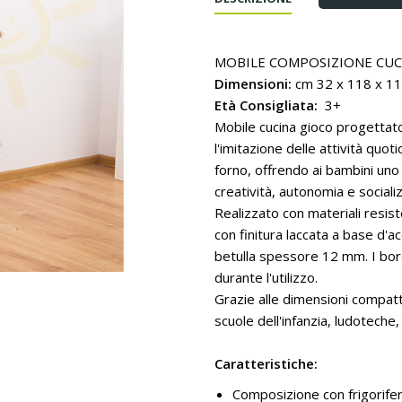
MOBILE COMPOSIZIONE CUC
Dimensioni:
cm 32 x 118 x 11
Età Consigliata:
3+
Mobile cucina gioco progettato
l'imitazione delle attività quo
forno, offrendo ai bambini un
creatività, autonomia e sociali
Realizzato con materiali resist
con finitura laccata a base d'a
betulla spessore 12 mm. I bord
durante l'utilizzo.
Grazie alle dimensioni compatt
scuole dell'infanzia, ludoteche, 
Caratteristiche:
Composizione con frigorifer