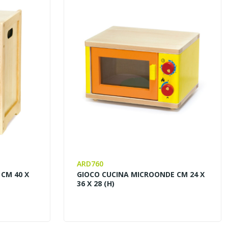
ARD760
 CM 40 X
GIOCO CUCINA MICROONDE CM 24 X
36 X 28 (H)