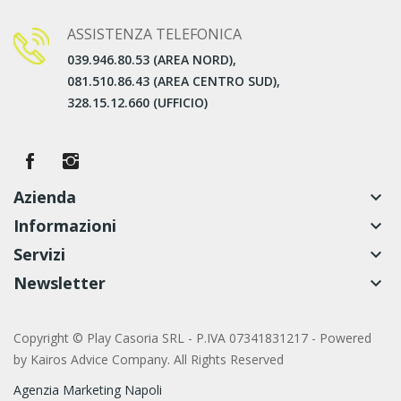
ASSISTENZA TELEFONICA
039.946.80.53 (AREA NORD),
081.510.86.43 (AREA CENTRO SUD),
328.15.12.660 (UFFICIO)
Azienda
keyboard_arrow_down
Informazioni
keyboard_arrow_down
Servizi
keyboard_arrow_down
Newsletter
keyboard_arrow_down
Copyright © Play Casoria SRL - P.IVA 07341831217 - Powered
by
Kairos Advice Company. All Rights Reserved
Agenzia Marketing Napoli