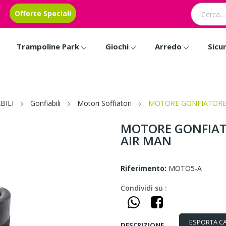
Offerte Speciali
Trampoline Park
Giochi
Arredo
Sicu
BILI
Gonfiabili
Motori Soffiatori
MOTORE GONFIATORE P
MOTORE GONFIATO
AIR MAN
Riferimento:
MOTO5-A
Condividi su :
ESPORTA C
DESCRIZIONE