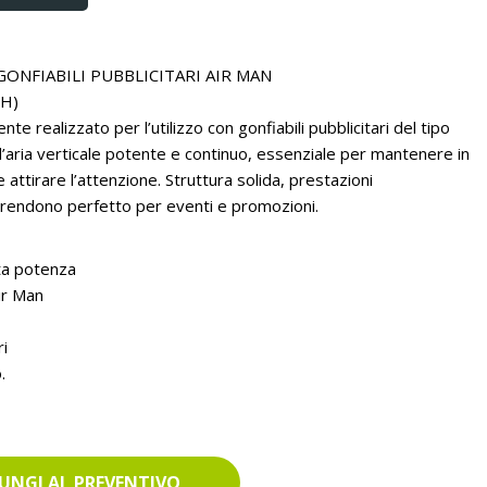
NFIABILI PUBBLICITARI AIR MAN
(H)
e realizzato per l’utilizzo con gonfiabili pubblicitari del tipo
d’aria verticale potente e continuo, essenziale per mantenere in
attirare l’attenzione. Struttura solida, prestazioni
lo rendono perfetto per eventi e promozioni.
lta potenza
ir Man
ri
.
UNGI AL PREVENTIVO