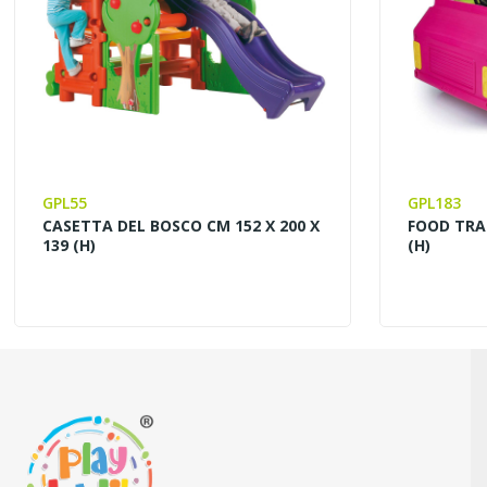
GPL55
GPL183
CASETTA DEL BOSCO CM 152 X 200 X
FOOD TRAC
139 (H)
(H)