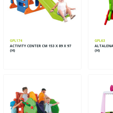
GPL174
GPL63
ACTIVITY CENTER CM 153 X 89 X 97
ALTALENA 
(H)
(H)