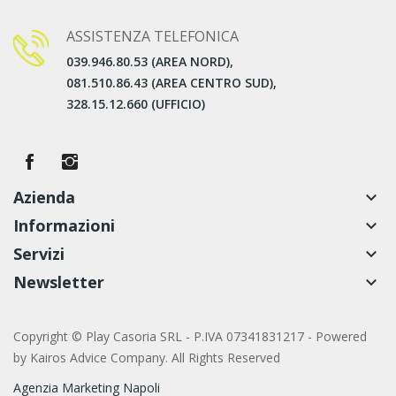
ASSISTENZA TELEFONICA
039.946.80.53 (AREA NORD),
081.510.86.43 (AREA CENTRO SUD),
328.15.12.660 (UFFICIO)
Azienda
keyboard_arrow_down
Informazioni
keyboard_arrow_down
Servizi
keyboard_arrow_down
Newsletter
keyboard_arrow_down
Copyright © Play Casoria SRL - P.IVA 07341831217 - Powered
by
Kairos Advice Company. All Rights Reserved
Agenzia Marketing Napoli