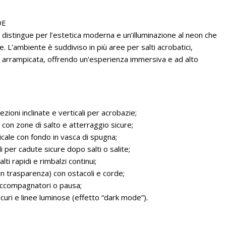
DE
 distingue per l’estetica moderna e un’illuminazione al neon che
 L’ambiente è suddiviso in più aree per salti acrobatici,
di arrampicata, offrendo un'esperienza immersiva e ad alto
zioni inclinate e verticali per acrobazie;
 con zone di salto e atterraggio sicure;
cale con fondo in vasca di spugna;
 per cadute sicure dopo salti o salite;
alti rapidi e rimbalzi continui;
in trasparenza) con ostacoli e corde;
 accompagnatori o pausa;
scuri e linee luminose (effetto “dark mode”).