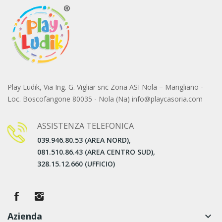
Play Ludik, Via Ing. G. Vigliar snc Zona ASI Nola – Marigliano -
Loc. Boscofangone 80035 - Nola (Na) info@playcasoria.com
ASSISTENZA TELEFONICA
039.946.80.53 (AREA NORD),
081.510.86.43 (AREA CENTRO SUD),
328.15.12.660 (UFFICIO)
Azienda
keyboard_arrow_down