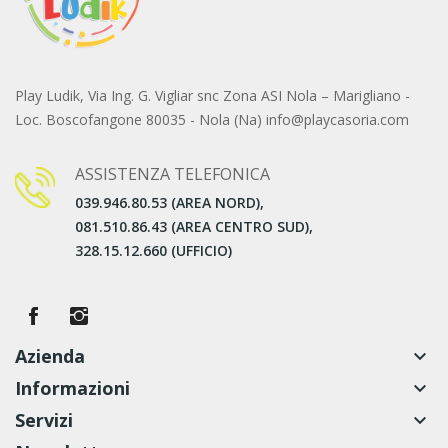
Play Ludik, Via Ing. G. Vigliar snc Zona ASI Nola – Marigliano -
Loc. Boscofangone 80035 - Nola (Na) info@playcasoria.com
ASSISTENZA TELEFONICA
039.946.80.53 (AREA NORD),
081.510.86.43 (AREA CENTRO SUD),
328.15.12.660 (UFFICIO)
Azienda
keyboard_arrow_down
Informazioni
keyboard_arrow_down
Servizi
keyboard_arrow_down