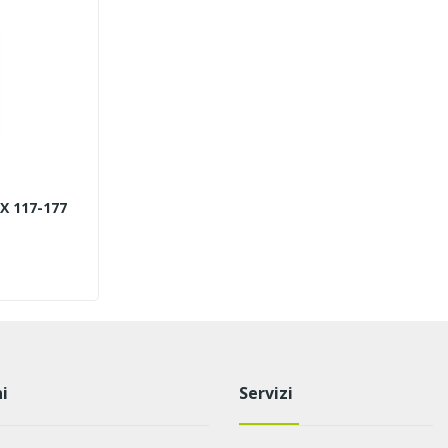
X 117-177
i
Servizi