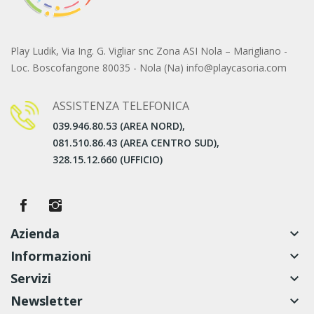
Play Ludik, Via Ing. G. Vigliar snc Zona ASI Nola – Marigliano -
Loc. Boscofangone 80035 - Nola (Na) info@playcasoria.com
ASSISTENZA TELEFONICA
039.946.80.53 (AREA NORD),
081.510.86.43 (AREA CENTRO SUD),
328.15.12.660 (UFFICIO)
Azienda
keyboard_arrow_down
Informazioni
keyboard_arrow_down
Servizi
keyboard_arrow_down
Newsletter
keyboard_arrow_down