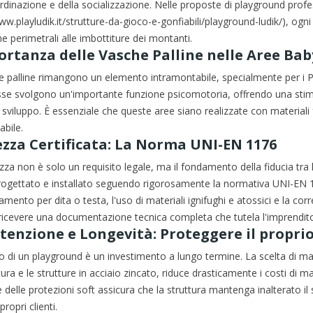
rdinazione e della socializzazione. Nelle proposte di playground profess
ww.playludik.it/strutture-da-gioco-e-gonfiabili/playground-ludik/), ogni 
e perimetrali alle imbottiture dei montanti.
ortanza delle Vasche Palline nelle Aree Bab
 palline rimangono un elemento intramontabile, specialmente per i Pla
sse svolgono un'importante funzione psicomotoria, offrendo una stimo
o sviluppo. È essenziale che queste aree siano realizzate con materiali f
bile.
ezza Certificata: La Norma UNI-EN 1176
zza non è solo un requisito legale, ma il fondamento della fiducia tra
rogettato e installato seguendo rigorosamente la normativa UNI-EN 11
amento per dita o testa, l'uso di materiali ignifughi e atossici e la corr
 ricevere una documentazione tecnica completa che tutela l'imprenditor
enzione e Longevità: Proteggere il proprio
o di un playground è un investimento a lungo termine. La scelta di mater
a e le strutture in acciaio zincato, riduce drasticamente i costi di m
 delle protezioni soft assicura che la struttura mantenga inalterato i
 propri clienti.