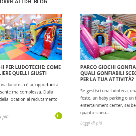
ORRELATI DEL BLOG
HI PER LUDOTECHE: COME
PARCO GIOCHI GONFIAB
IERE QUELLI GIUSTI
QUALI GONFIABILI SCE
PER LA TUA ATTIVITÀ?
 una ludoteca è un’opportunità
Se gestisci una ludoteca, un
ssante ma complessa. Dalla
feste, un baby parking o un 
della location al reclutamento
entertainment center, sai b
quanto siano...
i più
Leggi di più