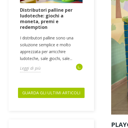
Distributori palline per
Attrezzatur
o
ludoteche: giochi a
ludoteche: s
moneta, premi e
collaudi e a
redemption
Quando si prog
I distributori palline sono una
a
l’attenzione vi
soluzione semplice e molto
concentrata sui 
apprezzata per arricchire
playground, gonfi
ludoteche, sale giochi, sale...
Leggi di più
Leggi di più
GUARDA GLI ULTIMI ARTICOLI
PLAY