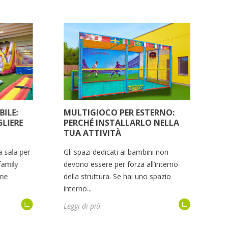
ILE:
MULTIGIOCO PER ESTERNO:
P
GLIERE
PERCHÉ INSTALLARLO NELLA
L
TUA ATTIVITÀ
M
a sala per
Gli spazi dedicati ai bambini non
Le
family
devono essere per forza all’interno
lu
ene
della struttura. Se hai uno spazio
so
interno...
gi
Leggi di più
Le