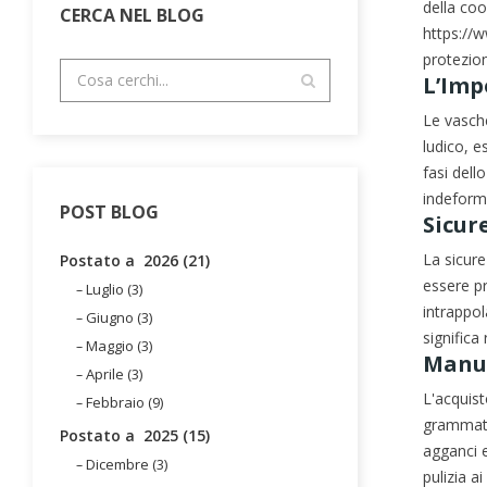
della coo
CERCA NEL BLOG
https://w
protezion
L’Imp
Le vasche
ludico, e
fasi dell
indeforma
POST BLOG
Sicur
La sicure
Postato a 2026 (21)
essere p
Luglio (3)
intrappol
Giugno (3)
significa
Maggio (3)
Manut
Aprile (3)
L'acquist
Febbraio (9)
grammatur
Postato a 2025 (15)
agganci e
Dicembre (3)
pulizia ai