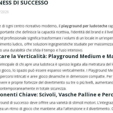
NESS DI SUCCESSO
/2026
 di ogni centro ricreativo moderno, il
playground per ludoteche
rap
 portante che definisce la capacità ricettiva, l'identità del brand e il li
d professionale significa trasformare i volumi di un locale in un'esperi
stimento ludico, offre soluzioni ingegneristiche studiate per massimiz
una durabilità che sfida il tempo e l'uso intensivo.
tare la Verticalità: Playground Medium e M
principale di chi apre una ludoteca è spesso legata alla metratura del 
i gioco, lo spazio può essere espanso verticalmente. I Playground Medi
percorsi intricati e aree gioco dinamiche in dimensioni compatte. Pe
 vere e proprie fortezze del divertimento su tre o più livelli, aumen
contemporaneamente in totale sicurezza.
nenti Chiave: Scivoli, Vasche Palline e Perc
ound di successo deve offrire una varietà di stimoli motori. L'integrazi
rea un ritmo di gioco che mantiene alta l'attenzione e il divertimento