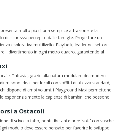
presenta molto più di una semplice attrazione: è la
vello di sicurezza percepito dalle famiglie. Progettare un
enza esplorativa multilivello. Playludik, leader nel settore
zare il divertimento in ogni metro quadro, garantendo al
axi
locale. Tuttavia, grazie alla natura modulare dei moderni
um sono ideali per locali con soffitti di altezza standard,
r chi dispone di ampi volumi, i Playground Maxi permettono
tando esponenzialmente la capienza di bambini che possono
orsi a Ostacoli
one di scivoli a tubo, ponti tibetani e aree 'soft' con vasche
. Ogni modulo deve essere pensato per favorire lo sviluppo