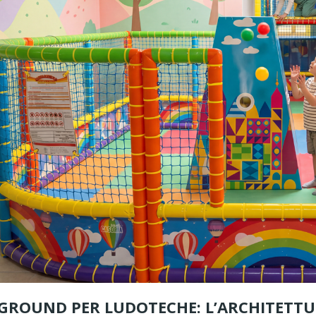
a per
Playground e multigame
icurezza,
per ludoteche: come
rredi funzionali
creare un’area gioco
indoor completa
etta una ludoteca,
Realizzare una ludoteca o una
ene spesso
sala feste significa progettare
giochi principali:
uno spazio capace di coinvolgere
abili,...
i bambini,...
Leggi di più
GROUND PER LUDOTECHE: L’ARCHITETTU