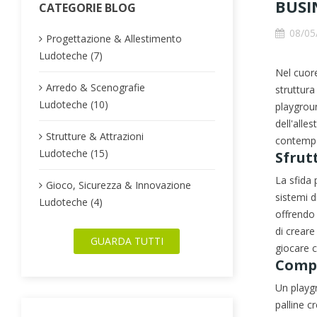
BUSI
CATEGORIE BLOG
08/05
Progettazione & Allestimento
Ludoteche (7)
Nel cuore
Arredo & Scenografie
struttura
Ludoteche (10)
playgroun
dell'alle
Strutture & Attrazioni
contempo 
Ludoteche (15)
Sfrut
La sfida 
Gioco, Sicurezza & Innovazione
sistemi d
Ludoteche (4)
offrendo 
di creare
GUARDA TUTTI
giocare 
Compo
Un playgr
palline c