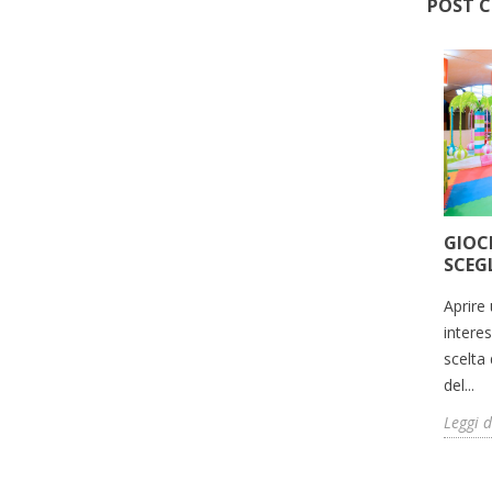
POST C
PER
GIOCHI CAVALCABILI PER
GIOC
LUDOTECHE: MOVIMENTO,
SCEGL
DIVERTIMENTO E SVILUPPO
Aprire
Una ludoteca moderna deve essere
intere
le
ricca di giochi interattivi e stimolanti
scelta 
re
per coinvolgere i bambini e
del...
promuovere lo...
Leggi d
Leggi di più