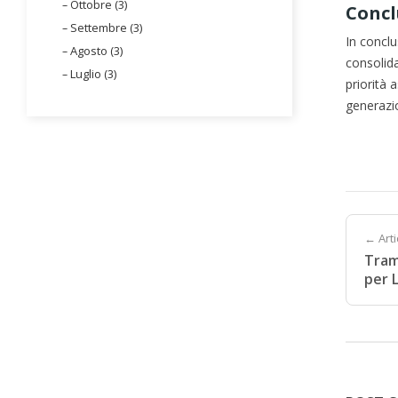
Ottobre (3)
Concl
Settembre (3)
In conclu
Agosto (3)
consolida
Luglio (3)
priorità 
generazio
← Art
Tram
per 