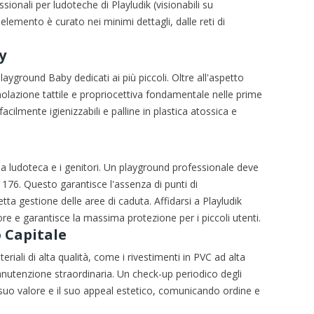
ionali per ludoteche di Playludik (visionabili su
elemento è curato nei minimi dettagli, dalle reti di
y
yground Baby dedicati ai più piccoli. Oltre all'aspetto
lazione tattile e propriocettiva fondamentale nelle prime
acilmente igienizzabili e palline in plastica atossica e
 la ludoteca e i genitori. Un playground professionale deve
76. Questo garantisce l'assenza di punti di
etta gestione delle aree di caduta. Affidarsi a Playludik
e e garantisce la massima protezione per i piccoli utenti.
 Capitale
iali di alta qualità, come i rivestimenti in PVC ad alta
anutenzione straordinaria. Un check-up periodico degli
l suo valore e il suo appeal estetico, comunicando ordine e