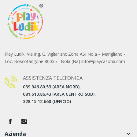
Play Ludik, Via Ing. G. Vigliar snc Zona ASI Nola – Marigliano -
Loc. Boscofangone 80035 - Nola (Na) info@playcasoria.com
ASSISTENZA TELEFONICA
039.946.80.53 (AREA NORD),
081.510.86.43 (AREA CENTRO SUD),
328.15.12.660 (UFFICIO)
Azienda
keyboard_arrow_down