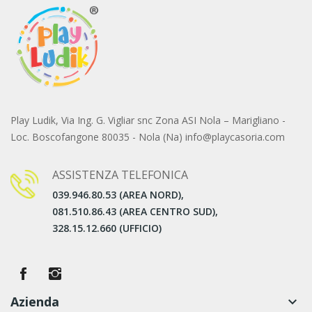
Play Ludik, Via Ing. G. Vigliar snc Zona ASI Nola – Marigliano -
Loc. Boscofangone 80035 - Nola (Na) info@playcasoria.com
ASSISTENZA TELEFONICA
039.946.80.53 (AREA NORD),
081.510.86.43 (AREA CENTRO SUD),
328.15.12.660 (UFFICIO)
Azienda
keyboard_arrow_down