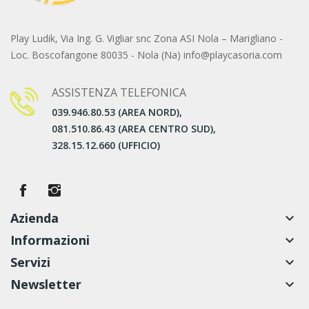
Play Ludik, Via Ing. G. Vigliar snc Zona ASI Nola – Marigliano -
Loc. Boscofangone 80035 - Nola (Na) info@playcasoria.com
ASSISTENZA TELEFONICA
039.946.80.53 (AREA NORD),
081.510.86.43 (AREA CENTRO SUD),
328.15.12.660 (UFFICIO)
Azienda
keyboard_arrow_down
Informazioni
keyboard_arrow_down
Servizi
keyboard_arrow_down
Newsletter
keyboard_arrow_down