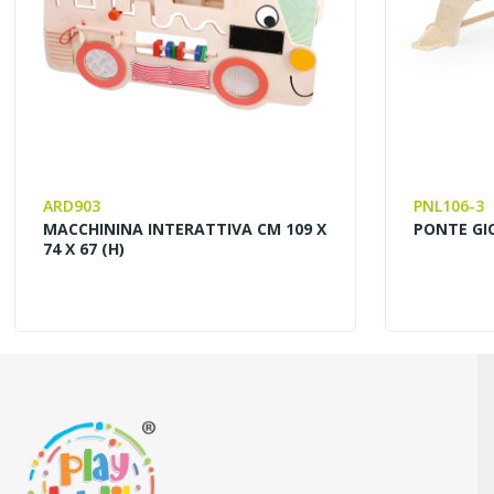
ARD903
PNL106-3
MACCHININA INTERATTIVA CM 109 X
PONTE GIO
74 X 67 (h)