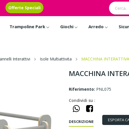
Offerte Speciali
Trampoline Park
Giochi
Arredo
Sicu
annelli Interattivi
Isole Multiattivita
MACCHINA INTERATTIVA C
MACCHINA INTERAT
Riferimento:
PNL075
Condividi su :
ESPORTA C
DESCRIZIONE