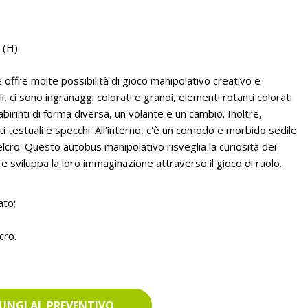
 (H)
ffre molte possibilità di gioco manipolativo creativo e
i, ci sono ingranaggi colorati e grandi, elementi rotanti colorati
abirinti di forma diversa, un volante e un cambio. Inoltre,
i testuali e specchi. All'interno, c'è un comodo e morbido sedile
velcro. Questo autobus manipolativo risveglia la curiosità dei
 e sviluppa la loro immaginazione attraverso il gioco di ruolo.
ato;
cro.
UNGI AL PREVENTIVO