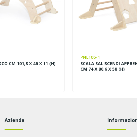
PNL106-1
CO CM 101,8 X 46 X 11 (H)
SCALA SALISCENDI APPR
CM 74 X 80,6 X 58 (H)
Azienda
Informazion