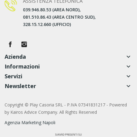
ASSISTENZA TELEFONICA
039.946.80.53 (AREA NORD),
081.510.86.43 (AREA CENTRO SUD),
328.15.12.660 (UFFICIO)
Azienda
keyboard_arrow_down
Informazioni
keyboard_arrow_down
Servizi
keyboard_arrow_down
Newsletter
keyboard_arrow_down
Copyright © Play Casoria SRL - P.IVA 07341831217 - Powered
by
Kairos Advice Company. All Rights Reserved
Agenzia Marketing Napoli