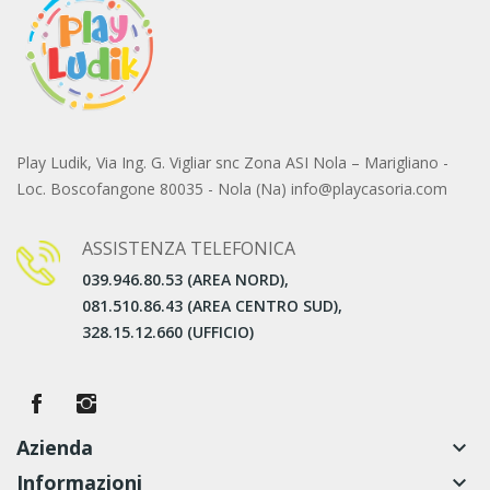
Play Ludik, Via Ing. G. Vigliar snc Zona ASI Nola – Marigliano -
Loc. Boscofangone 80035 - Nola (Na) info@playcasoria.com
ASSISTENZA TELEFONICA
039.946.80.53 (AREA NORD),
081.510.86.43 (AREA CENTRO SUD),
328.15.12.660 (UFFICIO)
Azienda
keyboard_arrow_down
Informazioni
keyboard_arrow_down