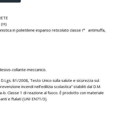
RETE
 (H)
istica in polietilene espanso reticolato classe I° antimuffa,
desivo-collante-meccanico.
.Lgs. 81/2008, Testo Unico sulla salute e sicurezza sul
evenzione incendi nell’edilizia scolastica” stabiliti dal D.M.
-b. Classe 1 di reazione al fuoco. È prodotto con materiale
anti e ftalati (UNI EN71/3).