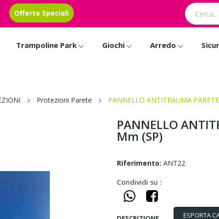
Offerte Speciali
Trampoline Park
Giochi
Arredo
Sicu
EZIONI
Protezioni Parete
PANNELLO ANTITRAUMA PARETE CM
PANNELLO ANTITR
Mm (SP)
Riferimento:
ANT22
Condividi su :
ESPORTA C
DESCRIZIONE