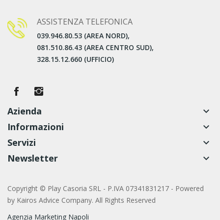
ASSISTENZA TELEFONICA
039.946.80.53 (AREA NORD),
081.510.86.43 (AREA CENTRO SUD),
328.15.12.660 (UFFICIO)
Azienda
keyboard_arrow_down
Informazioni
keyboard_arrow_down
Servizi
keyboard_arrow_down
Newsletter
keyboard_arrow_down
Copyright © Play Casoria SRL - P.IVA 07341831217 - Powered
by
Kairos Advice Company. All Rights Reserved
Agenzia Marketing Napoli