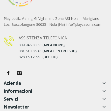
Play Ludik, Via Ing. G. Vigliar snc Zona ASI Nola – Marigliano -
Loc. Boscofangone 80035 - Nola (Na) info@playcasoria.com
ASSISTENZA TELEFONICA
039.946.80.53 (AREA NORD),
081.510.86.43 (AREA CENTRO SUD),
328.15.12.660 (UFFICIO)
Azienda
keyboard_arrow_down
Informazioni
keyboard_arrow_down
Servizi
keyboard_arrow_down
Newsletter
keyboard_arrow_down