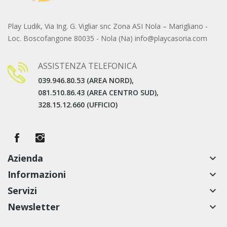
Play Ludik, Via Ing. G. Vigliar snc Zona ASI Nola – Marigliano -
Loc. Boscofangone 80035 - Nola (Na) info@playcasoria.com
ASSISTENZA TELEFONICA
039.946.80.53 (AREA NORD),
081.510.86.43 (AREA CENTRO SUD),
328.15.12.660 (UFFICIO)
Azienda
keyboard_arrow_down
Informazioni
keyboard_arrow_down
Servizi
keyboard_arrow_down
Newsletter
keyboard_arrow_down