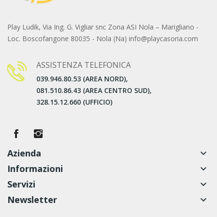
Play Ludik, Via Ing. G. Vigliar snc Zona ASI Nola – Marigliano -
Loc. Boscofangone 80035 - Nola (Na) info@playcasoria.com
ASSISTENZA TELEFONICA
039.946.80.53 (AREA NORD),
081.510.86.43 (AREA CENTRO SUD),
328.15.12.660 (UFFICIO)
Azienda
keyboard_arrow_down
Informazioni
keyboard_arrow_down
Servizi
keyboard_arrow_down
Newsletter
keyboard_arrow_down