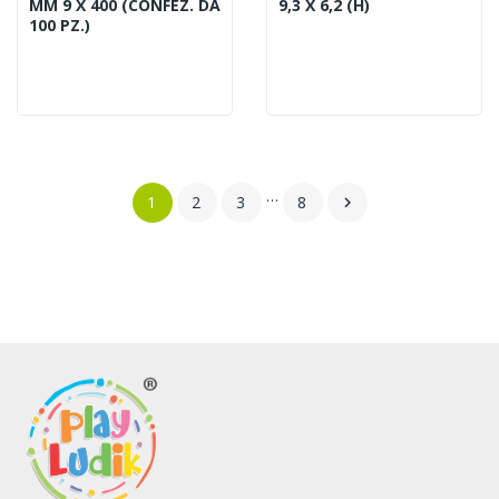
MM 9 X 400 (CONFEZ. DA
9,3 X 6,2 (H)
100 PZ.)
…
1
2
3
8
